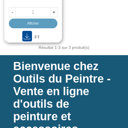
-
+
Afficher
FT
Résultat
1
-3 sur 3 produit(s)
Bienvenue chez
Outils du Peintre -
Vente en ligne
d'outils de
peinture et