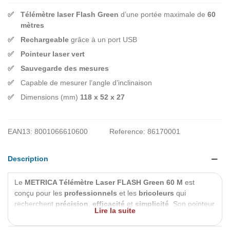
Télémètre laser Flash Green
d’une portée maximale de
60
mètres
Rechargeable
grâce à un port USB
Pointeur laser vert
Sauvegarde des mesures
Capable de mesurer l’angle d’inclinaison
Dimensions (mm)
118 x 52 x 27
EAN13:
8001066610600
Reference:
86170001
Description
Le
METRICA Télémètre Laser FLASH Green 60 M
est
conçu pour les
professionnels
et les
bricoleurs
qui
recherchent
précision
,
efficacité
et
simplicité
. Son pointeur
Lire la suite
laser vert offre une visibilité renforcée, même sur des murs
sombres ou éloignés. Compact et polyvalent, il est l’outil idéal