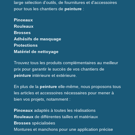
Caractéristiques
large sélection d'outils, de fournitures et d'accessoires
principales
pour tous les chantiers de
peinture
:
Pinceaux
Portée maximale :
jusqu’à 60 mètres avec une précision de
Rouleaux
± 2 mm.
Brosses
Pointeur laser vert :
meilleure visibilité par rapport aux
Adhésifs de masquage
lasers rouges classiques, parfait pour des environnements
Protections
difficiles.
Matériel de nettoyage
Rechargeable via USB :
batterie Li-ion 3.7V incluse, pour
une recharge rapide et pratique, même en déplacement.
Trouvez tous les produits complémentaires au meilleur
prix pour garantir le succès de vos chantiers de
Mémoire étendue :
sauvegarde jusqu’à 99 mesures,
peinture
intérieure et extérieure.
facilitant le suivi de vos travaux.
Fonctionnalités avancées :
En plus de la
peinture
elle-même, nous proposons tous
- Calcul des surfaces, volumes et triangles (Pythagore).
les articles et accessoires nécessaires pour mener à
- Mesure continue, somme et soustraction des distances.
bien vos projets, notamment :
- Inclinomètre vertical pour mesurer des angles jusqu’à 90°.
- Mode Mini/Maxi et retardateur pour une utilisation
Pinceaux
adaptés à toutes les réalisations
personnalisée.
Rouleaux
de différentes tailles et matériaux
Brosses
spécialisées
Montures et manchons pour une application précise