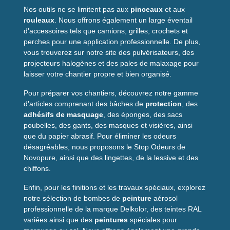
Accessoires inclus
Nos outils ne se limitent pas aux
pinceaux
et aux
rouleaux
. Nous offrons également un large éventail
- Télémètre FLASH Green 60 M.
d'accessoires tels que camions, grilles, crochets et
- Housse de transport et dragonne pour une utilisation
perches pour une application professionnelle. De plus,
sécurisée.
vous trouverez sur notre site des pulvérisateurs, des
- Rondelles d’adaptation pour trépied.
projecteurs halogènes et des pales de malaxage pour
- Batterie rechargeable Li-ion et piles de secours.
laisser votre chantier propre et bien organisé.
- Câble USB pour la recharge.
- Manuel d’utilisation détaillé.
Pour préparer vos chantiers, découvrez notre gamme
d'articles comprenant des bâches de
protection
, des
adhésifs de masquage
, des éponges, des sacs
poubelles, des gants, des masques et visières, ainsi
Spécifications
que du papier abrasif. Pour éliminer les odeurs
techniques
désagréables, nous proposons le Stop Odeurs de
Novopure, ainsi que des lingettes, de la lessive et des
chiffons.
Type de laser :
Diode verte 500-535 nm <1mw classe II.
Température d’utilisation :
0 °C à 40 °C.
Enfin, pour les finitions et les travaux spéciaux, explorez
Arrêt automatique :
après 150 secondes d’inactivité pour
notre sélection de bombes de
peinture
aérosol
préserver la batterie.
professionnelle de la marque Delkolor, des teintes RAL
variées ainsi que des
peintures
spéciales pour