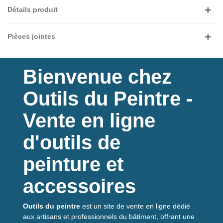
pour vos
travaux de mesure
en intérieur comme en
Détails produit
extérieur.
Pièces jointes
Ergonomie et durabilité
Bienvenue chez
Design compact et léger :
Dimensions de 118 x 52 x 27 mm et poids de seulement 50 g
Outils du Peintre -
(sans piles).
Revêtement SoftGrip :
Vente en ligne
Une coque ergonomique et antiglisse pour une prise en main
confortable.
d'outils de
Compatible trépied :
Filetage standard 1/4" pour des mesures stables et précises.
peinture et
Résistant et fiable :
Indice de protection IP54, résistant à la poussière et aux
accessoires
éclaboussures.
Outils du peintre
est un site de vente en ligne dédié
aux artisans et professionnels du bâtiment, offrant une