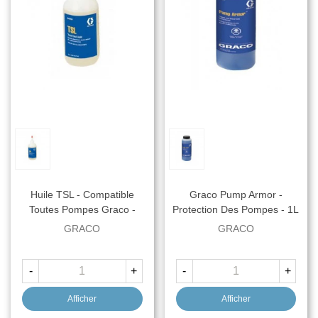
Huile TSL - Compatible
Graco Pump Armor -
Toutes Pompes Graco -
Protection Des Pompes - 1L
250ml
GRACO
GRACO
-
+
-
+
Afficher
Afficher