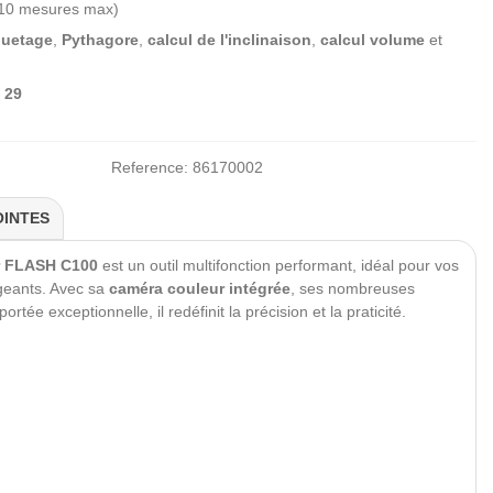
10 mesures max)
quetage
,
Pythagore
,
calcul de l'inclinaison
,
calcul volume
et
 29
Reference:
86170002
OINTES
r FLASH C100
est un outil multifonction performant, idéal pour vos
igeants. Avec sa
caméra couleur
intégrée
, ses nombreuses
rtée exceptionnelle, il redéfinit la précision et la praticité.