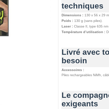
techniques
Dimensions :
130 x 56 x 29 
Poids :
130 g (sans piles).
Laser :
Classe II, type 635 nm
Température d’utilisation :
De
Livré avec t
besoin
Accessoires :
Piles rechargeables NiMh, câb
Le compagno
exigeants