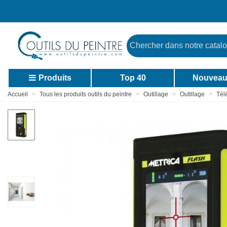
Produits
Top 40
Nouveau
Accueil
>
Tous les produits outils du peintre
>
Outillage
>
Outillage
>
Tél