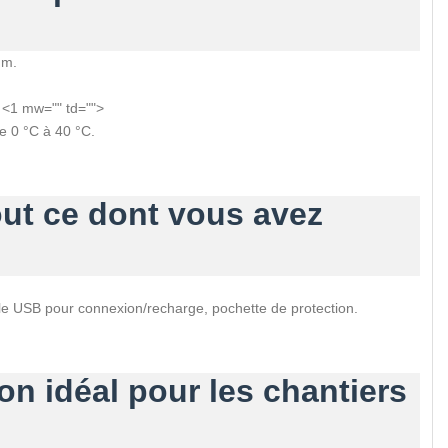
mm.
 <1 mw="" td="">
 0 °C à 40 °C.
out ce dont vous avez
le USB pour connexion/recharge, pochette de protection.
n idéal pour les chantiers