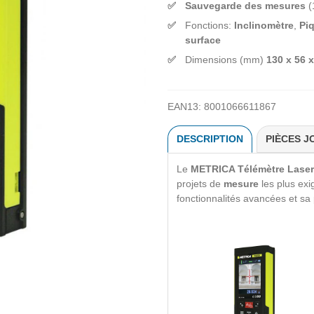
Sauvegarde des mesures
(
Fonctions:
Inclinomètre
,
Pi
surface
Dimensions (mm)
130 x 56 x
EAN13:
8001066611867
DESCRIPTION
PIÈCES J
Le
METRICA Télémètre Lase
projets de
mesure
les plus ex
fonctionnalités avancées et sa po