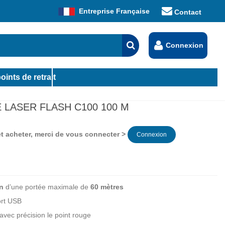
Entreprise Française
Contact
Connexion
oints de retrait
 LASER FLASH C100 100 M
 et acheter, merci de vous connecter >
Connexion
n
d’une portée maximale de
60 mètres
ort USB
avec précision le point rouge