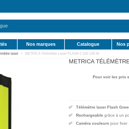
tés
Nos marques
Catalogue
Nos p
émètre laser
>
METRICA Télémètre Laser FLASH C100 100 M
METRICA TÉLÉMÈTRE
Pour voir les prix
Télémètre laser Flash Gree
Rechargeable
grâce à un p
Caméra couleurs
pour fixer 