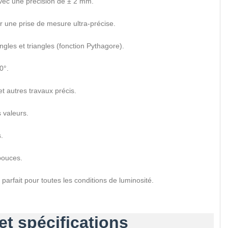
vec une précision de ± 2 mm.
 une prise de mesure ultra-précise.
gles et triangles (fonction Pythagore).
0°.
et autres travaux précis.
 valeurs.
.
pouces.
 parfait pour toutes les conditions de luminosité.
t spécifications