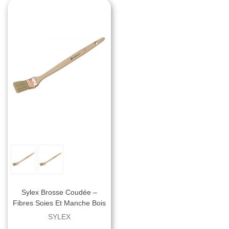
Sylex Brosse Coudée –
Fibres Soies Et Manche Bois
Ponçé - 35 Mm
SYLEX