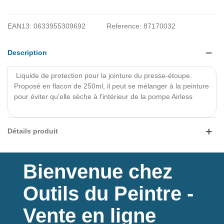
EAN13:
0633955309692
Reference:
87170032
Description
Liquide de protection
pour la jointure du presse-étoupe.
Proposé en flacon de 250ml, il peut se mélanger à la peinture
pour éviter qu'elle sèche à l'intérieur de la pompe Airless
Lire la suite
Détails produit
Bienvenue chez
Outils du Peintre -
Vente en ligne