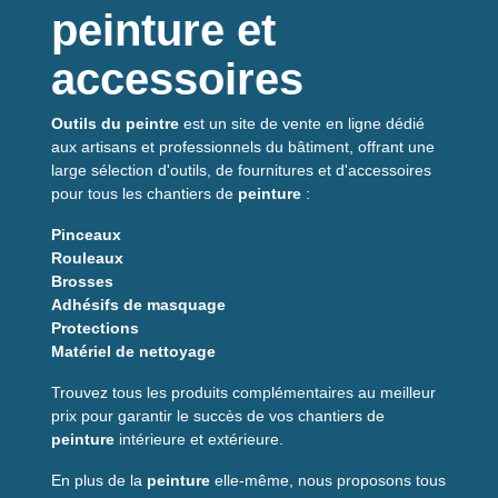
Compatible avec le ponçage mécanique, ce disque est
peinture et
particulièrement recommandé pour le traitement des enduits
gouttelettes, des crépis, du béton, des colles et de tous les
accessoires
matériaux de construction à forte résistance.
Fabriqué sur un support métallique robuste avec un brasage
Outils du peintre
est un site de vente en ligne dédié
haute résistance, il bénéficie d'une répartition ouverte du
aux artisans et professionnels du bâtiment, offrant une
grain favorisant l'évacuation des poussières et l'efficacité du
large sélection d'outils, de fournitures et d'accessoires
ponçage. Disponible en granulométries de P14 à P120, il
pour tous les chantiers de
peinture
:
répond aussi bien aux besoins de dégrossissage qu'aux
Pinceaux
travaux de finition.
Rouleaux
Le disque et la garniture abrasive en carbure de tungstène
Brosses
titane constituent une solution professionnelle de référence
Adhésifs de masquage
pour le ponçage du béton, de la pierre, du carrelage, des
Protections
enduits et des matériaux durs nécessitant puissance, rapidité
Matériel de nettoyage
et longévité.
Trouvez tous les produits complémentaires au meilleur
prix pour garantir le succès de vos chantiers de
peinture
intérieure et extérieure.
En plus de la
peinture
elle-même, nous proposons tous