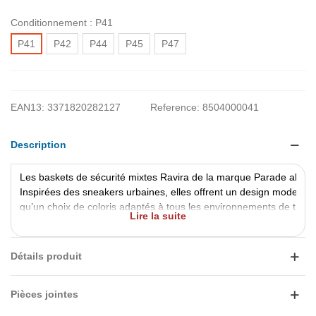
Conditionnement :
P41
P41
P42
P44
P45
P47
EAN13:
3371820282127
Reference:
8504000041
Description
Les baskets de sécurité mixtes Ravira de la marque Parade allient 
Inspirées des sneakers urbaines, elles offrent un design moderne av
qu’un choix de coloris adaptés à tous les environnements de travai
Lire la suite
Conçues pour répondre aux exigences des professionnels, ces cha
embout composite léger et résistant, ainsi qu’à leur plaque antiper
Détails produit
environnements sensibles, tout en assurant sécurité et confort tout
Pièces jointes
Les Ravira se distinguent par leur excellent niveau de confort. Leur
transpiration, tandis que leur semelle intérieure amovible en mou