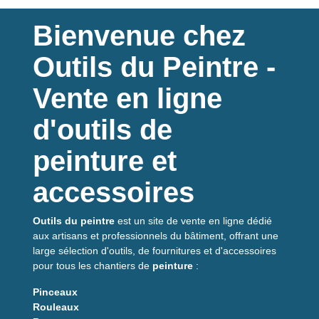
une adhérence optimale, une grande résistance à l’usure et une exc
contact, renforçant leur durabilité dans les conditions les plus exi
Bienvenue chez
Le véritable atout de ces baskets de sécurité réside dans la tec
Outils du Peintre -
système assure un maintien ergonomique de la voûte plantaire, rédu
améliore significativement le confort au quotidien et contribue à pr
Vente en ligne
Certifiées selon la norme EN ISO 20345:2011 et classées S1P, les 
d'outils de
l’industrie, le second œuvre, la logistique, le commerce, la distribu
peinture et
Légères avec seulement 506 g par pied en pointure 42, elles offre
41 au 47, elles s’adaptent à un large éventail d’utilisateurs.
accessoires
Les baskets de sécurité Ravira sont le choix idéal pour les profe
capable de les accompagner efficacement tout au long de leur jour
Outils du peintre
est un site de vente en ligne dédié
aux artisans et professionnels du bâtiment, offrant une
large sélection d'outils, de fournitures et d'accessoires
pour tous les chantiers de
peinture
:
Pinceaux
Rouleaux