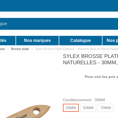
tés
Nos marques
Catalogue
Nos p
sses
>
Brosse plate
>
Sylex Brosse Plate Épaisse – Manche Bois et Fibres Natur
SYLEX BROSSE PLATE
NATURELLES - 30MM
Pour voir les prix
Conditionnement :
30MM
30MM
50MM
70MM