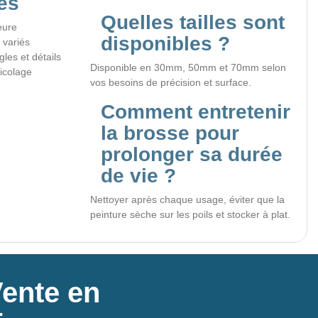
es
Quelles tailles sont
eure
disponibles ?
 variés
les et détails
Disponible en 30mm, 50mm et 70mm selon
ricolage
vos besoins de précision et surface.
Comment entretenir
la brosse pour
prolonger sa durée
de vie ?
Nettoyer après chaque usage, éviter que la
peinture sèche sur les poils et stocker à plat.
Vente en