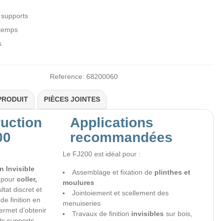
 supports
 temps
s
Reference:
68200060
PRODUIT
PIÈCES JOINTES
ruction
Applications
00
recommandées
Le FJ200 est idéal pour :
 Invisible
Assemblage et fixation de
plinthes et
 pour
coller,
moulures
tat discret et
Jointoiement et scellement des
de finition en
menuiseries
permet d’obtenir
Travaux de finition
invisibles
sur bois,
nts supports,