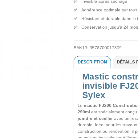
Invisible après séchage
Adhérence optimale sur tous
Résistant et durable dans le
Conservation jusqu’à 24 moi
EAN13:
3578700017309
DESCRIPTION
DÉTAILS 
Mastic const
invisible FJ2
Sylex
Le
mastic FJ200 Construction
290ml
est spécialement conçu
joindre et sceller
avec un résul
durable. Idéal pour les travaux 
construction ou rénovation, il 
un collage invisible sur différe