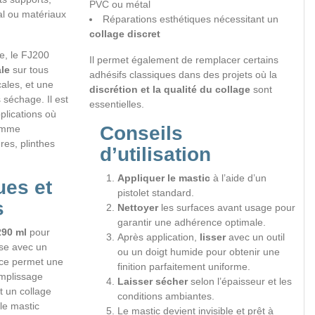
PVC ou métal
al ou matériaux
Réparations esthétiques nécessitant un
collage discret
e, le FJ200
Il permet également de remplacer certains
le
sur tous
adhésifs classiques dans des projets où la
ales, et une
discrétion et la qualité du collage
sont
s séchage. Il est
essentielles.
plications où
Conseils
comme
es, plinthes
d’utilisation
Appliquer le mastic
à l’aide d’un
ues et
pistolet standard.
s
Nettoyer
les surfaces avant usage pour
garantir une adhérence optimale.
290 ml
pour
Après application,
lisser
avec un outil
ise avec un
ou un doigt humide pour obtenir une
nce permet une
finition parfaitement uniforme.
emplissage
Laisser sécher
selon l’épaisseur et les
t un collage
conditions ambiantes.
 le mastic
Le mastic devient invisible et prêt à