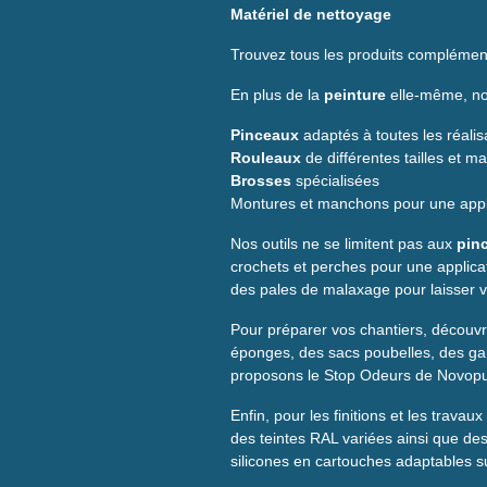
Matériel de nettoyage
Trouvez tous les produits complément
En plus de la
peinture
elle-même, nou
Pinceaux
adaptés à toutes les réalis
Rouleaux
de différentes tailles et m
Brosses
spécialisées
Montures et manchons pour une appli
Nos outils ne se limitent pas aux
pin
crochets et perches pour une applicat
des pales de malaxage pour laisser v
Pour préparer vos chantiers, décou
éponges, des sacs poubelles, des gan
proposons le Stop Odeurs de Novopure,
Enfin, pour les finitions et les trav
des teintes RAL variées ainsi que de
silicones en cartouches adaptables su