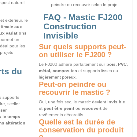
aspect naturel
peindre ou recouvrir selon le projet.
FAQ - Mastic FJ200
t extérieur, le
Construction
ptimale aux
ux variations
Invisible
é permet un
Sur quels supports peut-
idéal pour les
 projets
on utiliser le FJ200 ?
Le FJ200 adhère parfaitement sur
bois, PVC,
rts du
métal, composites
et supports lisses ou
légèrement poreux.
Peut-on peindre ou
recouvrir le mastic ?
e
s supports
Oui, une fois sec, le mastic devient
invisible
dre, sceller
et
peut être peint
ou
recouvert
de
iser
revêtements décoratifs.
 le temps
Quelle est la durée de
ns altération
conservation du produit