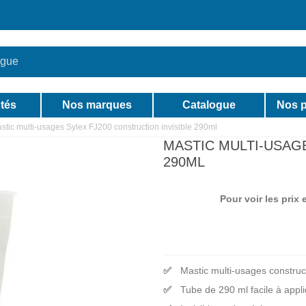
tés
Nos marques
Catalogue
Nos p
stic multi-usages Sylex FJ200 construction invisible 290ml
MASTIC MULTI-USAGE
290ML
Pour voir les prix
Mastic multi-usages constructi
Tube de 290 ml facile à appl