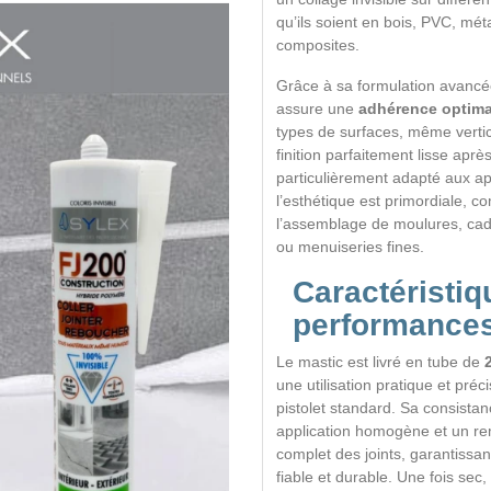
qu’ils soient en bois, PVC, mét
composites.
Grâce à sa formulation avancé
assure une
adhérence optima
types de surfaces, même vertic
finition parfaitement lisse aprè
particulièrement adapté aux ap
l’esthétique est primordiale, 
l’assemblage de moulures, cadr
ou menuiseries fines.
Caractéristiq
performance
Le mastic est livré en tube de
une utilisation pratique et préc
pistolet standard. Sa consista
application homogène et un r
complet des joints, garantissan
fiable et durable. Une fois sec,