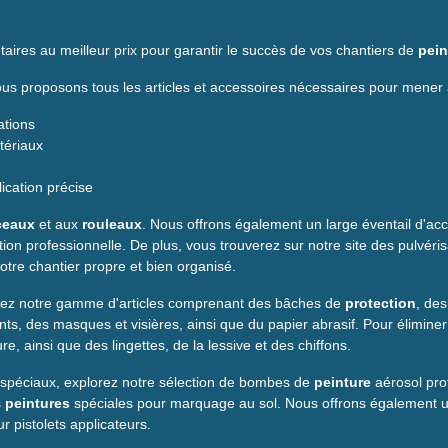
aires au meilleur prix pour garantir le succès de vos chantiers de
pein
s proposons tous les articles et accessoires nécessaires pour mener 
ations
atériaux
cation précise
ceaux
et aux
rouleaux
. Nous offrons également un large éventail d'acc
ion professionnelle. De plus, vous trouverez sur notre site des pulvéri
otre chantier propre et bien organisé.
vrez notre gamme d'articles comprenant des bâches de
protection
, de
ts, des masques et visières, ainsi que du papier abrasif. Pour élimine
 ainsi que des lingettes, de la lessive et des chiffons.
aux spéciaux, explorez notre sélection de bombes de
peinture
aérosol pro
s
peintures
spéciales pour marquage au sol. Nous offrons également u
r pistolets applicateurs.