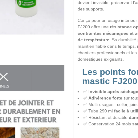
devient invisible, préservant l’
des supports.
Conçu pour un usage intérieur e
FJ200 offre une
résistance o
contraintes mécaniques et a
de température
. Sa durabilit
maintien fiable dans le temps, 
chantiers professionnels et les
domestiques exigeants.
Les points fo
mastic FJ200
✅
Invisible après séchag
✅
Adhérence forte
sur tou
✅ Multi-usages : coller, join
✅ Tube 290 ml
facile à util
✅ Résistant et durable
dans
✅ Conservation 24 mois
sa