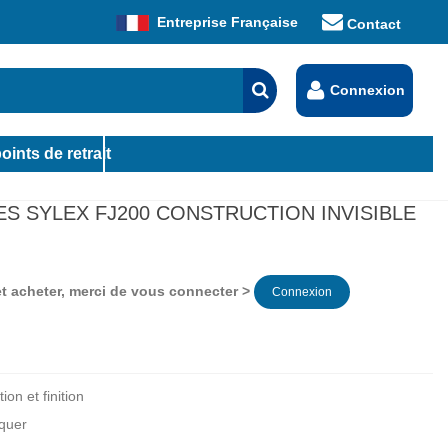
Entreprise Française
Contact
Connexion
oints de retrait
S SYLEX FJ200 CONSTRUCTION INVISIBLE
 et acheter, merci de vous connecter >
Connexion
on et finition
iquer