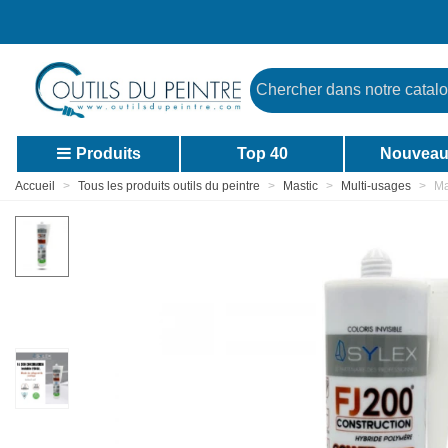
Produits
Top 40
Nouveau
Accueil
>
Tous les produits outils du peintre
>
Mastic
>
Multi-usages
>
Ma