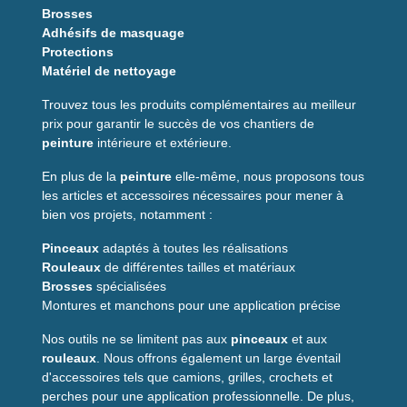
Evite les surépaisseurs pour un rendu net
Brosses
Adhésifs de masquage
Applications
Protections
Matériel de nettoyage
Ce
ruban adhésif double face
est idéal pour :
Trouvez tous les produits complémentaires au meilleur
Collage de plinthes PVC
prix pour garantir le succès de vos chantiers de
Fixation temporaire ou définitive de revêtements
peinture
intérieure et extérieure.
Travaux de rénovation et bricolage intérieur
FAQ — Questions
En plus de la
peinture
elle-même, nous proposons tous
les articles et accessoires nécessaires pour mener à
fréquentes
bien vos projets, notamment :
Peut-on marcher dessus
Pinceaux
adaptés à toutes les réalisations
immédiatement après la pose ?
Rouleaux
de différentes tailles et matériaux
Brosses
spécialisées
Oui, l'
ouverture au trafic immédiate
permet de marcher
Montures et manchons pour une application précise
ou de poser des meubles sans attendre.
Nos outils ne se limitent pas aux
pinceaux
et aux
Le ruban est-il visible sous le
rouleaux
. Nous offrons également un large éventail
revêtement ?
d'accessoires tels que camions, grilles, crochets et
perches pour une application professionnelle. De plus,
Non, sa
trame transparente
le rend discret et invisible