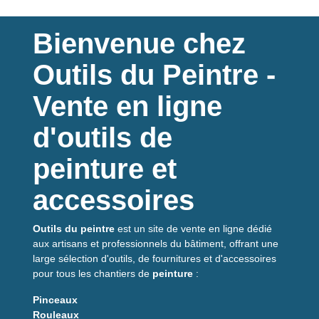
un collage solide et durable tout en restant discrète
grâce à sa
trame transparente
.
Bienvenue chez
Caractéristiques
Outils du Peintre -
principales
Vente en ligne
✅ Tack fort et immédiat
✅ Ouverture au trafic immédiate
d'outils de
✅ Trame transparente pour un résultat esthétique
✅ Pose facile et rapide
peinture et
✅ Papier résistant à la déchirure
✅ Pas de surépaisseur, finition parfaite
accessoires
Bénéfices client
Outils du peintre
est un site de vente en ligne dédié
Gain de temps grâce au collage immédiat
aux artisans et professionnels du bâtiment, offrant une
Pose simple, même pour les non-professionnels
large sélection d'outils, de fournitures et d'accessoires
Résultat propre et discret grâce à la trame
pour tous les chantiers de
peinture
:
transparente
Convient pour usage intensif ou occasionnel
Pinceaux
Compatible avec tous types de
revêtements PVC
Rouleaux