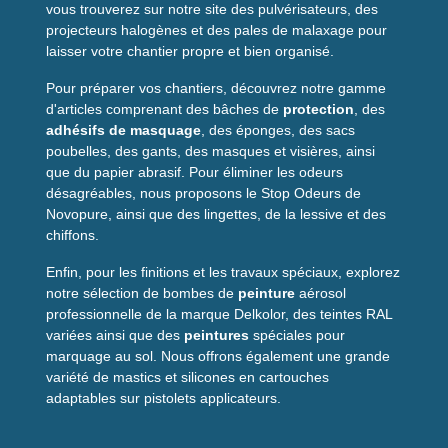
vous trouverez sur notre site des pulvérisateurs, des
sous la plupart des revêtements.
projecteurs halogènes et des pales de malaxage pour
Existe-t-il d’autres largeurs
laisser votre chantier propre et bien organisé.
disponibles ?
Pour préparer vos chantiers, découvrez notre gamme
d'articles comprenant des bâches de
protection
, des
Oui, ce rouleau est disponible en
50mm et 85mm
pour
adhésifs de masquage
, des éponges, des sacs
s’adapter à vos besoins.
poubelles, des gants, des masques et visières, ainsi
Convient-il pour un usage
que du papier abrasif. Pour éliminer les odeurs
professionnel ?
désagréables, nous proposons le Stop Odeurs de
Novopure, ainsi que des lingettes, de la lessive et des
Absolument, la
bande adhésive double face
assure un
chiffons.
collage durable pour les applications professionnelles ou
domestiques.
Enfin, pour les finitions et les travaux spéciaux, explorez
notre sélection de bombes de
peinture
aérosol
professionnelle de la marque Delkolor, des teintes RAL
variées ainsi que des
peintures
spéciales pour
marquage au sol. Nous offrons également une grande
variété de mastics et silicones en cartouches
adaptables sur pistolets applicateurs.