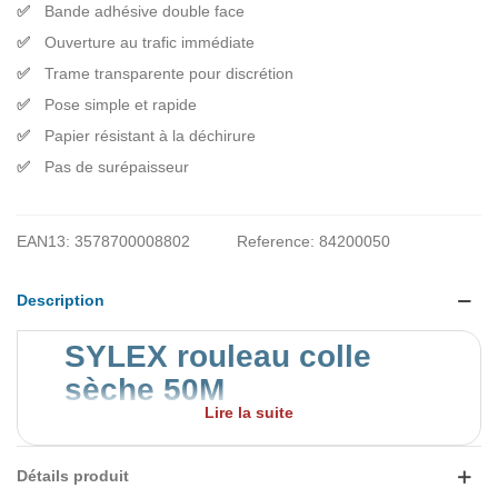
Bande adhésive double face
Ouverture au trafic immédiate
Trame transparente pour discrétion
Pose simple et rapide
Papier résistant à la déchirure
Pas de surépaisseur
EAN13:
3578700008802
Reference:
84200050
Description
SYLEX rouleau colle
sèche 50M
Lire la suite
Le
rouleau colle sèche SYLEX
est un outil
indispensable pour la pose de
revêtements PVC
,
notamment lors de remontées de plinthes ou de travaux
Détails produit
de finition. Sa bande adhésive armée double face assure