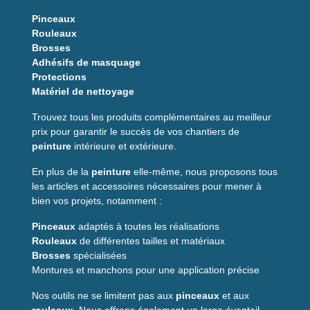
Les bénéfices pour vos
Pinceaux
Rouleaux
travaux
Brosses
Adhésifs de masquage
✅ Nettoyage rapide et efficace des surfaces
Protections
✅ Dilution optimale des peintures et vernis
Matériel de nettoyage
✅ Entretien facile du matériel de peinture
✅ Pureté >95% pour performance professionnelle
Trouvez tous les produits complémentaires au meilleur
✅ Liquide limpide et incolore pour précision visuelle
prix pour garantir le succès de vos chantiers de
✅ Polyvalent pour tissus, bois et métaux
peinture
intérieure et extérieure.
Caractéristiques
En plus de la
peinture
elle-même, nous proposons tous
techniques
les articles et accessoires nécessaires pour mener à
bien vos projets, notamment :
État physique : liquide limpide incolore
Odeur : caractéristique
Pinceaux
adaptés à toutes les réalisations
Masse volumique (20°C) : 0,780 - 0,820 g/cm³
Rouleaux
de différentes tailles et matériaux
Teneur en eau : < 4% massique
Brosses
spécialisées
Pureté : > 95% massique
Montures et manchons pour une application précise
Point éclair : environ -18°C
Conditionnements disponibles : 250ml, 1L, 5L
Nos outils ne se limitent pas aux
pinceaux
et aux