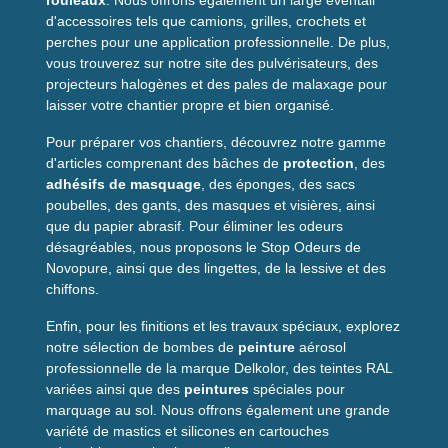
rouleaux
. Nous offrons également un large éventail
Conseils d’utilisation
d'accessoires tels que camions, grilles, crochets et
perches pour une application professionnelle. De plus,
Appliquer sur surfaces propres et ventilées. Utiliser avec
vous trouverez sur notre site des pulvérisateurs, des
précaution et éviter les flammes nues. Stocker dans un
projecteurs halogènes et des pales de malaxage pour
endroit frais
et sec, à l’abri de la chaleur et hors de portée
laisser votre chantier propre et bien organisé.
des enfants. Convient à usage domestique et professionnel
pour
nettoyage et dilution
.
Pour préparer vos chantiers, découvrez notre gamme
d'articles comprenant des bâches de
protection
, des
FAQ
adhésifs de masquage
, des éponges, des sacs
poubelles, des gants, des masques et visières, ainsi
L’acétone peut-elle nettoyer
que du papier abrasif. Pour éliminer les odeurs
toutes les surfaces peintes ?
désagréables, nous proposons le Stop Odeurs de
Novopure, ainsi que des lingettes, de la lessive et des
Oui, elle est efficace pour les vernis,
peintures
chiffons.
cellulosiques
et traces de colle, mais tester sur une zone
discrète pour les surfaces sensibles.
Enfin, pour les finitions et les travaux spéciaux, explorez
notre sélection de bombes de
peinture
aérosol
Peut-elle être utilisée pour le
professionnelle de la marque Delkolor, des teintes RAL
dégraissage des métaux ?
variées ainsi que des
peintures
spéciales pour
marquage au sol. Nous offrons également une grande
Oui, elle dégraisse toutes les
pièces métalliques
de
variété de mastics et silicones en cartouches
précision comme l’horlogerie ou le modélisme.