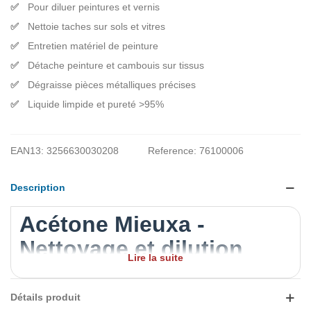
Pour diluer peintures et vernis
Nettoie taches sur sols et vitres
Entretien matériel de peinture
Détache peinture et cambouis sur tissus
Dégraisse pièces métalliques précises
Liquide limpide et pureté >95%
EAN13:
3256630030208
Reference:
76100006
Description
Acétone Mieuxa -
Nettoyage et dilution
Lire la suite
professionnel
Détails produit
L’
acétone Mieuxa
est un liquide limpide et incolore, pur à