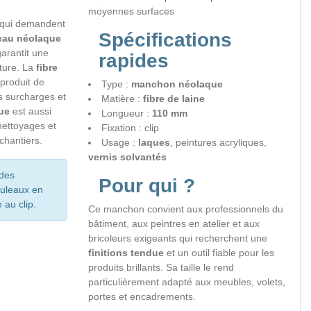
moyennes surfaces
s qui demandent
Spécifications
eau néolaque
arantit une
rapides
nture. La
fibre
 produit de
Type :
manchon néolaque
es surcharges et
Matière :
fibre de laine
ue
est aussi
Longueur :
110 mm
 nettoyages et
Fixation : clip
chantiers.
Usage :
laques
, peintures acryliques,
vernis solvantés
 des
Pour qui ?
uleaux en
 au clip.
Ce manchon convient aux professionnels du
bâtiment, aux peintres en atelier et aux
bricoleurs exigeants qui recherchent une
finitions tendue
et un outil fiable pour les
produits brillants. Sa taille le rend
particulièrement adapté aux meubles, volets,
portes et encadrements.