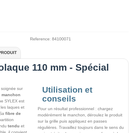
Reference:
84100071
PRODUIT
laque 110 mm - Spécial
Utilisation et
n soignée sur
e
manchon
conseils
ue SYLEX est
 les laques et
Pour un résultat professionnel : chargez
 Sa
fibre de
modérément le manchon, déroulez le produit
artition
sur la grille puis appliquez en passes
endu
tendu
et
régulières. Travaillez toujours dans le sens du
le, il convient