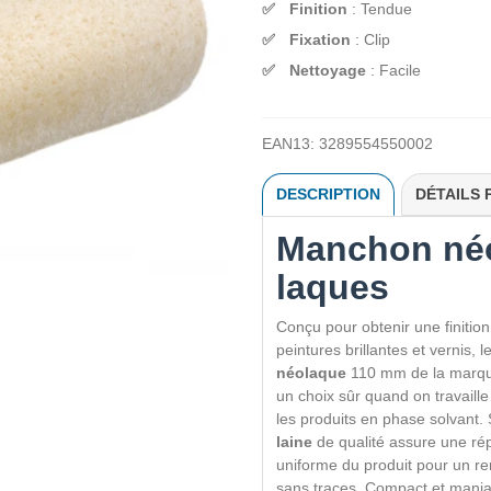
Finition
: Tendue
Fixation
: Clip
Nettoyage
: Facile
EAN13:
3289554550002
DESCRIPTION
DÉTAILS 
Manchon néo
laques
Conçu pour obtenir une finitio
peintures brillantes et vernis, l
néolaque
110 mm de la marq
un choix sûr quand on travaille
les produits en phase solvant.
laine
de qualité assure une rép
uniforme du produit pour un r
sans traces. Compact et maniab