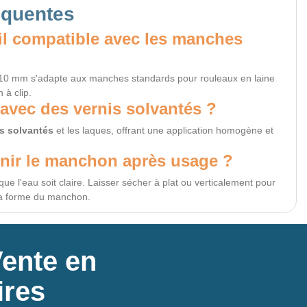
équentes
l compatible avec les manches
0 mm s'adapte aux manches standards pour rouleaux en laine
 à clip.
r avec des vernis solvantés ?
is solvantés
et les laques, offrant une application homogène et
nir le manchon après usage ?
que l'eau soit claire. Laisser sécher à plat ou verticalement pour
la forme du manchon.
Vente en
ires