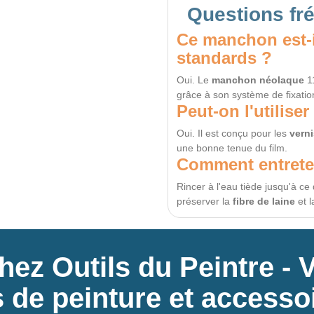
Questions fr
Ce manchon est-i
standards ?
Oui. Le
manchon néolaque
11
grâce à son système de fixation
Peut-on l'utilise
Oui. Il est conçu pour les
vern
une bonne tenue du film.
Comment entrete
Rincer à l'eau tiède jusqu'à ce 
préserver la
fibre de laine
et 
ez Outils du Peintre - 
ls de peinture et accesso