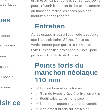
grain et évitez les reprises sur surface sèche
ux surfaces
pour prévenir les raccords. Le petit diamètre
du manchon facilite les accès près des
moulures et des rebords.
ques
Entretien
Après usage, rincez à l'eau tiède jusqu'à ce
e tenue
que l'eau soit claire. Séchez à plat ou
verticalement pour garder la
fibre
droite.
pour portes,
Évitez l'exposition prolongée au soleil pour
préserver l'élasticité de la laine.
 une
Points forts du
aques
et
manchon néolaque
: pose et
110 mm
our une
✅ Finition lisse et sans traces
✅ Gain de temps grâce à la fixation à clip
✅ Réutilisable après nettoyage
sir ce
✅ Idéal pour laques et vernis solvantés
✅ Maniement précis sur petites et