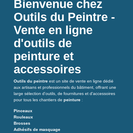
Bienvenue chez
peintures façades semi-épaisse ainsi qu'aux peintures fluides
en phase aqueuse ou solvantée, il garantit une finition
Outils du Peintre -
homogène même sur crépis et supports irréguliers.
Vente en ligne
Caractéristiques
techniques
d'outils de
Longueur
: 110 mm
peinture et
Largeur
: 18 mm
Matériel :
polyamide tissé
accessoires
Type : manchon méché extra, haute résistance
Système : fixation à clip pour un remplacement rapide
Outils du peintre
est un site de vente en ligne dédié
Pour quels usages ?
aux artisans et professionnels du bâtiment, offrant une
large sélection d'outils, de fournitures et d'accessoires
Idéal pour travaux extérieurs : rénovation de
façades
,
pour tous les chantiers de
peinture
:
peinture de
crépis
, ravalement et retouches sur murs
rugueux. Convient aux particuliers exigeants et aux artisans
Pinceaux
cherchant un
rouleau façade
performant et durable.
Rouleaux
Brosses
Conseil d'utilisation
Adhésifs de masquage