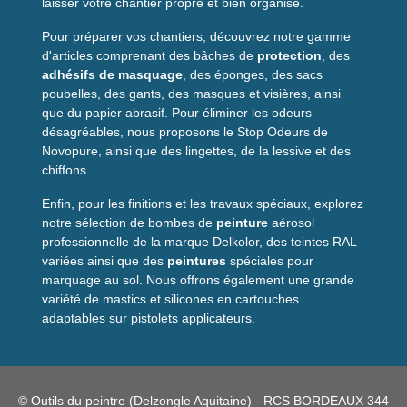
laisser votre chantier propre et bien organisé.
peinture façade
pénètre les reliefs et maintient une quantité
de produit suffisante pour limiter les retouches. Sa
Pour préparer vos chantiers, découvrez notre gamme
composition en
polyamide
allie résistance et souplesse, pour
d'articles comprenant des bâches de
protection
, des
un contact optimal sur crépis et murs irréguliers.
adhésifs de masquage
, des éponges, des sacs
Entretien et durabilité
poubelles, des gants, des masques et visières, ainsi
que du papier abrasif. Pour éliminer les odeurs
Nettoyez le manchon immédiatement après usage selon le
désagréables, nous proposons le Stop Odeurs de
type de peinture : eau chaude savonneuse pour les peintures
Novopure, ainsi que des lingettes, de la lessive et des
en phase aqueuse, solvant adapté pour les peintures
chiffons.
solvantées. Un bon entretien prolonge la durée de vie et
Enfin, pour les finitions et les travaux spéciaux, explorez
préserve la capacité de charge.
notre sélection de bombes de
peinture
aérosol
Applications et
professionnelle de la marque Delkolor, des teintes RAL
variées ainsi que des
peintures
spéciales pour
compatibilités
marquage au sol. Nous offrons également une grande
variété de mastics et silicones en cartouches
Utilisez ce manchon avec des peintures d'extérieur :
peinture
adaptables sur pistolets applicateurs.
façade
, peinture pour crépi, lasures adaptées et certains
enduits de finition. Il convient aussi pour les supports très
texturés ou irréguliers comme le béton apparent, l'enduit
projeté, et les anciens crépis. Pour des finitions fines sur
surfaces lisses, préférez un manchon à poils courts.
© Outils du peintre (Delzongle Aquitaine) - RCS BORDEAUX 344