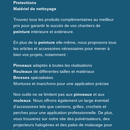
Protections
Préparez le support (dépoussiérage, réparations), puis
Matériel de nettoyage
chargez le manchon en peinture en le roulant doucement.
Travaillez par zones et croisez les passes pour un rendu
Trouvez tous les produits complémentaires au meilleur
uniforme.
prix pour garantir le succès de vos chantiers de
peinture
intérieure et extérieure.
Points forts
En plus de la
peinture
elle-même, nous proposons tous
✅ Gain de temps grâce à une
excellente charge
de
les articles et accessoires nécessaires pour mener à
peinture
bien vos projets, notamment :
✅ Rendu uniforme et couvrant sur surfaces texturées
✅
Durable
: conçu pour résister à l'usure des chantiers
Pinceaux
adaptés à toutes les réalisations
extérieurs
Rouleaux
de différentes tailles et matériaux
✅ Remplacement rapide avec système à clip
Brosses
spécialisées
✅
Polyvalent
: compatible avec peintures aqueuses et
Montures et manchons pour une application précise
solvantées
Nos outils ne se limitent pas aux
pinceaux
et aux
Pourquoi choisir ce
rouleaux
. Nous offrons également un large éventail
manchon plutôt qu'un
d'accessoires tels que camions, grilles, crochets et
perches pour une application professionnelle. De plus,
rouleau standard ?
vous trouverez sur notre site des pulvérisateurs, des
projecteurs halogènes et des pales de malaxage pour
Contrairement aux rouleaux classiques, ce
manchon pour