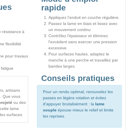
ues
rapide
Appliquez l'enduit en couche régulière.
Passez la lame en biais et lissez avec
un mouvement continu.
e résistance à
Contrôlez l'épaisseur et éliminez
l'excédent sans exercer une pression
e flexibilité
excessive.
Pour surfaces hautes, adaptez le
he pour travaux
manche à une perche et travaillez par
bandes larges.
 fatigue
Conseils pratiques
rs, artisans
Pour un rendu optimal, renouvelez les
s. Que vous
passes en légère rotation et évitez
projeté
ou des
d'appuyer brutalisément : la
lame
 cette lame
souple
épouse mieux le relief et limite
ndes surfaces.
les reprises.