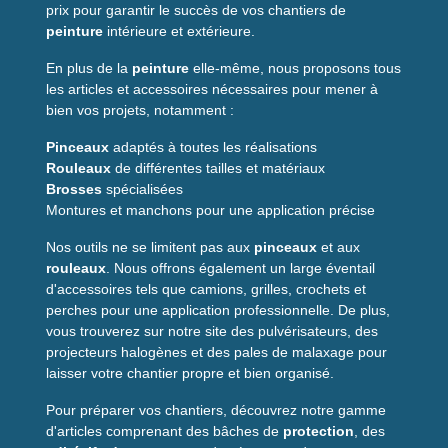
Entretien
Usage unique, élimination conforme aux déchets
prix pour garantir le succès de vos chantiers de
peinture
intérieure et extérieure.
Confort
Liberté de mouvement et légèreté
En plus de la
peinture
elle-même, nous proposons tous
Pourquoi choisir ce
les articles et accessoires nécessaires pour mener à
bien vos projets, notamment :
produit ?
Pinceaux
adaptés à toutes les réalisations
Si vous cherchez une solution simple pour protéger vos
Rouleaux
de différentes tailles et matériaux
vêtements et votre peau, la
combinaison jetable
Sylex
Brosses
spécialisées
répond aux besoins du chantier quotidien. Sa
capuche
Montures et manchons pour une application précise
intégrée
évite les projections sur la tête et les cheveux, et la
coupe XL s'adapte facilement à plusieurs morphologies et aux
Nos outils ne se limitent pas aux
pinceaux
et aux
vêtements portés dessous.
rouleaux
. Nous offrons également un large éventail
d'accessoires tels que camions, grilles, crochets et
Pour les artisans, elle est pratique lors d'interventions courtes
perches pour une application professionnelle. De plus,
ou pour les tâches salissantes où laver une tenue
vous trouverez sur notre site des pulvérisateurs, des
professionnelle n'est pas souhaitable. Pour les particuliers,
projecteurs halogènes et des pales de malaxage pour
elle permet de travailler sereinement sans abîmer ses
laisser votre chantier propre et bien organisé.
vêtements.
Pour préparer vos chantiers, découvrez notre gamme
La
protection contre projections de peinture
et d'enduits
d'articles comprenant des bâches de
protection
, des
est optimale pour un produit jetable : la combinaison évite les