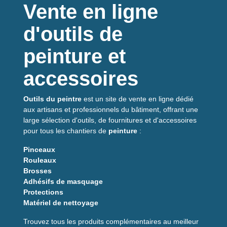
Vente en ligne
Protection
efficace contre salissures
d'outils de
Capuche
intégrée pour la tête
Taille XL
pour plus d'aisance
peinture et
Légère et peu encombrante
Usage unique, hygiène assurée
accessoires
Facile à enfiler et retirer
Outils du peintre
est un site de vente en ligne dédié
Caractéristiques
aux artisans et professionnels du bâtiment, offrant une
principales
large sélection d'outils, de fournitures et d'accessoires
pour tous les chantiers de
peinture
:
Attribut
Détail
Pinceaux
Matière
Rouleaux
Tissu synthétique léger, résistance aux
Brosses
éclaboussures
Adhésifs de masquage
Taille
XL, coupe ample pour superposition de vêtements
Protections
Capuche
Intégrée pour protection complète de la tête
Matériel de nettoyage
Usage
Peinture, enduits, nettoyage, chantier
Trouvez tous les produits complémentaires au meilleur