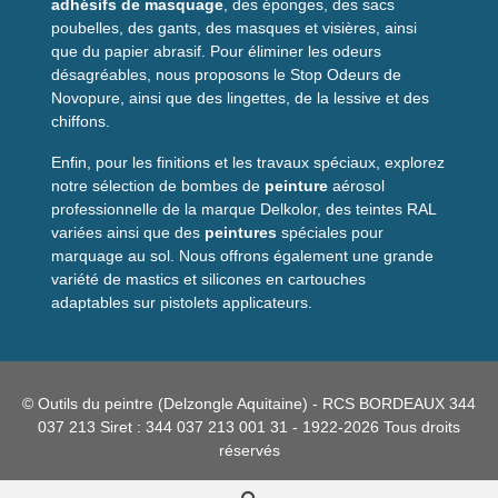
adhésifs de masquage
, des éponges, des sacs
éclaboussures sur le corps tout en restant respirante. Son
poubelles, des gants, des masques et visières, ainsi
faible encombrement permet de la stocker facilement sur
que du papier abrasif. Pour éliminer les odeurs
chantier ou dans une boîte à outils.
désagréables, nous proposons le Stop Odeurs de
Novopure, ainsi que des lingettes, de la lessive et des
Enfin, le caractère jetable facilite la gestion de l'hygiène : pas
chiffons.
de nettoyage à prévoir, élimination après usage pour éviter la
contamination croisée entre chantiers.
Enfin, pour les finitions et les travaux spéciaux, explorez
notre sélection de bombes de
peinture
aérosol
Conseils d'utilisation
professionnelle de la marque Delkolor, des teintes RAL
variées ainsi que des
peintures
spéciales pour
Enfilez la combinaison par-dessus vos vêtements
marquage au sol. Nous offrons également une grande
habituels et ajustez la capuche avant de commencer.
variété de mastics et silicones en cartouches
Évitez les outils coupants à proximité immédiate pour
adaptables sur pistolets applicateurs.
préserver l'intégrité du matériau. Après utilisation,
repliez-la proprement et éliminez-la conformément aux
recommandations locales pour les déchets. Pour une
protection optimale, associez-la à des gants et lunettes
© Outils du peintre (Delzongle Aquitaine) - RCS BORDEAUX 344
adaptés.
037 213 Siret : 344 037 213 001 31 - 1922-2026 Tous droits
réservés
Questions fréquentes