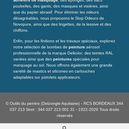
adhésifs de masquage
, des éponges, des sacs
produit ?
poubelles, des gants, des masques et visières, ainsi
que du papier abrasif. Pour éliminer les odeurs
La
recharge 7L
Sylex répond aux besoins des professionnels
désagréables, nous proposons le Stop Odeurs de
qui cherchent une solution fiable et pratique pour le
Novopure, ainsi que des lingettes, de la lessive et des
ravitaillement sur chantier. En optant pour le
lot de 5
, vous
chiffons.
réduisez le nombre d'approvisionnements, maîtrisez vos
Enfin, pour les finitions et les travaux spéciaux, explorez
coûts et gagnez en efficacité. Son format est adapté aux
notre sélection de bombes de
peinture
aérosol
tournées courantes des camions peinture et simplify les
professionnelle de la marque Delkolor, des teintes RAL
opérations de transfert vers un seau ou un système de
variées ainsi que des
peintures
spéciales pour
distribution.
marquage au sol. Nous offrons également une grande
Conseils d'utilisation
variété de mastics et silicones en cartouches
adaptables sur pistolets applicateurs.
Avant l'installation, vérifiez la compatibilité avec votre
système. Manipulez la recharge par les points d'appui
et procédez au remplissage sur une surface stable.
© Outils du peintre (Delzongle Aquitaine) - RCS BORDEAUX 344
Pour une utilisation optimale : stockez les recharges à
037 213 Siret : 344 037 213 001 31 - 1922-2026 Tous droits
l'abri du gel et des sources de chaleur, et respectez les
réservés
consignes de sécurité du fabricant de peinture.