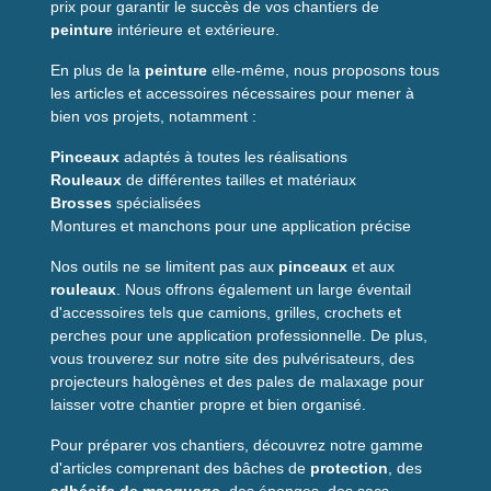
prix pour garantir le succès de vos chantiers de
Manipulation
propre et sécurisée
peinture
intérieure et extérieure.
Compatibilité
avec seaux et camions
En plus de la
peinture
elle-même, nous proposons tous
Pack économique
: lot de 5
les articles et accessoires nécessaires pour mener à
Robustesse
pour usage pro
bien vos projets, notamment :
Caractéristiques
Pinceaux
adaptés à toutes les réalisations
Rouleaux
de différentes tailles et matériaux
principales
Brosses
spécialisées
Montures et manchons pour une application précise
Capacité
7 litres par recharge
Nos outils ne se limitent pas aux
pinceaux
et aux
Conditionnement
Lot de 5 recharges
rouleaux
. Nous offrons également un large éventail
Usage
Camion, seau, distribution chantier
d'accessoires tels que camions, grilles, crochets et
perches pour une application professionnelle. De plus,
Compatibilité
Système de distribution standard,
vous trouverez sur notre site des pulvérisateurs, des
peinture acrylique et glycérophtalique
projecteurs halogènes et des pales de malaxage pour
Matériaux
Plastique renforcé, joint étanche
laisser votre chantier propre et bien organisé.
Avantage clef
Remplissage rapide et propre
Pour préparer vos chantiers, découvrez notre gamme
Pourquoi choisir ce
d'articles comprenant des bâches de
protection
, des