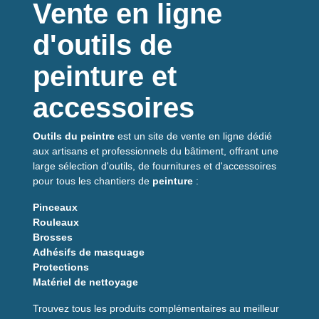
Vente en ligne
travaux industriels, la
recharge pour camion
se manipule
facilement, se clipse et se remplace en quelques gestes. La
d'outils de
conception robuste est pensée pour un usage intensif en
atelier ou sur chantier.
peinture et
Points pratiques
accessoires
Remplissage
propre, moins de déchets et meilleur contrôle
du débit. Compatible avec la plupart des
seaux
et bacs
Outils du peintre
est un site de vente en ligne dédié
standards, elle facilite le transfert de peinture sans
aux artisans et professionnels du bâtiment, offrant une
éclaboussures.
large sélection d'outils, de fournitures et d'accessoires
Conçu pour le terrain
pour tous les chantiers de
peinture
:
Matériaux résistants et ergonomie étudiée : la recharge
Pinceaux
supporte les déplacements, les chocs légers et les conditions
Rouleaux
de chantier. Son format permet aussi un stockage empilable
Brosses
et un repérage rapide des stocks.
Adhésifs de masquage
Protections
Avantages du produit
Matériel de nettoyage
Trouvez tous les produits complémentaires au meilleur
Gain de temps
sur les ravitaillements