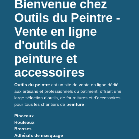
Bienvenue chez
Avantages du produit
Outils du Peintre -
Finition lisse
sans traces
Fibres 12 mm
pour un rendu précis
Vente en ligne
Largeur 110 mm
couvrante
d'outils de
Bords biseautés pour meilleure coupe
Excellente absorption et restitution
peinture et
Pourquoi choisir ce
accessoires
produit ?
Outils du peintre
est un site de vente en ligne dédié
Si vous cherchez un manchon qui facilite les finitions
aux artisans et professionnels du bâtiment, offrant une
intérieures, le
Neoliss HD Blue
est une valeur sûre. Sa
large sélection d'outils, de fournitures et d'accessoires
composition microfibre permet une bonne répartition de la
pour tous les chantiers de
peinture
:
peinture, limitant les surcharges et les coulures. Les bords
biseautés diminuent le risque de démarcation, utile pour les
Pinceaux
retouches et les zones proches des angles. Enfin, sa largeur
Rouleaux
de
110 mm
en fait un choix polyvalent entre précision et
Brosses
rapidité de couverture.
Adhésifs de masquage