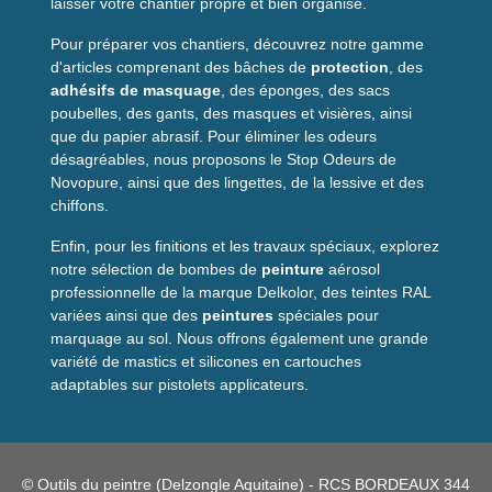
laisser votre chantier propre et bien organisé.
recommandée
velours
Usage
Surfaces régulières et lisses
Pour préparer vos chantiers, découvrez notre gamme
d'articles comprenant des bâches de
protection
, des
Points techniques et
adhésifs de masquage
, des éponges, des sacs
poubelles, des gants, des masques et visières, ainsi
entretien
que du papier abrasif. Pour éliminer les odeurs
désagréables, nous proposons le Stop Odeurs de
Le manchon associe des fibres polyester et polyamide pour
Novopure, ainsi que des lingettes, de la lessive et des
un bon équilibre entre absorption et restitution. Sa structure
chiffons.
limite la perte de fibres et permet un nettoyage simple après
utilisation. Pour des données dimensionnelles ou des
Enfin, pour les finitions et les travaux spéciaux, explorez
tolérances précises, consultez la fiche technique fournie avec
notre sélection de bombes de
peinture
aérosol
le produit.
professionnelle de la marque Delkolor, des teintes RAL
variées ainsi que des
peintures
spéciales pour
Questions fréquentes
marquage au sol. Nous offrons également une grande
variété de mastics et silicones en cartouches
Sur quelles montures ce
adaptables sur pistolets applicateurs.
manchon s'adapte-t-il ?
Il s'adapte sur montures de
18 cm
, correspondant aux petits
rouleaux standards. Vérifiez la compatibilité de votre monture
© Outils du peintre (Delzongle Aquitaine) - RCS BORDEAUX 344
avant achat.