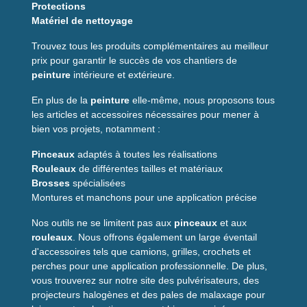
Protections
Conseils d'utilisation
Matériel de nettoyage
Trouvez tous les produits complémentaires au meilleur
Avant application, dépoussiérez la surface. Imprégnez
prix pour garantir le succès de vos chantiers de
le manchon de peinture sans le surcharger, essorez
peinture
intérieure et extérieure.
légèrement et appliquez par passes croisées. Pour
garder la qualité du rouleau, nettoyez-le à l'eau (ou
En plus de la
peinture
elle-même, nous proposons tous
selon la peinture) immédiatement après usage.
les articles et accessoires nécessaires pour mener à
bien vos projets, notamment :
Caractéristiques
Pinceaux
adaptés à toutes les réalisations
principales
Rouleaux
de différentes tailles et matériaux
Brosses
spécialisées
Marque
SYLEX
Montures et manchons pour une application précise
Type
Manchon
microfibre / polyester
Nos outils ne se limitent pas aux
pinceaux
et aux
Hauteur de fibre
rouleaux
. Nous offrons également un large éventail
12 mm
d'accessoires tels que camions, grilles, crochets et
Largeur
110 mm
perches pour une application professionnelle. De plus,
Monture compatible
Montures
18 cm
vous trouverez sur notre site des pulvérisateurs, des
projecteurs halogènes et des pales de malaxage pour
Finition
Peintures intérieures mates et