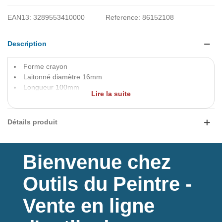
EAN13:
3289553410000
Reference:
86152108
Description
Forme crayon
Laitonné diamètre 16mm
Longueur 100mm
Lire la suite
Livré avec 3m de ficelle et 1 plaquette
Détails produit
Bienvenue chez
Outils du Peintre -
Vente en ligne