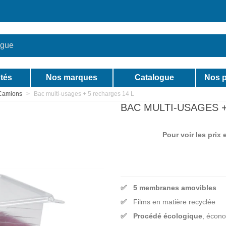
tés
Nos marques
Catalogue
Nos p
Camions
>
Bac multi-usages + 5 recharges 14 L
BAC MULTI-USAGES +
Pour voir les prix
5 membranes amovibles
Films en matière recyclée
Procédé écologique
, écono