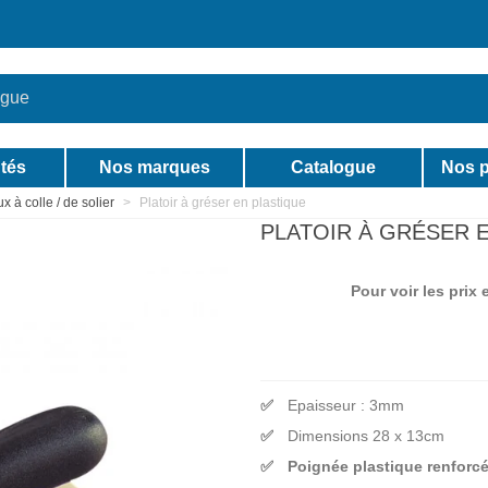
tés
Nos marques
Catalogue
Nos p
 à colle / de solier
>
Platoir à gréser en plastique
PLATOIR À GRÉSER 
Pour voir les prix
Epaisseur : 3mm
Dimensions 28 x 13cm
Poignée plastique renforc