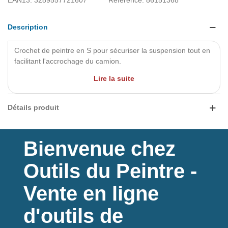
EAN13:
3289557721607
Reference:
86151368
Description
Crochet de peintre en S pour sécuriser la suspension tout en
facilitant l'accrochage du camion.
Lire la suite
Matière : acier zingué - 160 mm
Détails produit
Bienvenue chez
Outils du Peintre -
Vente en ligne
d'outils de