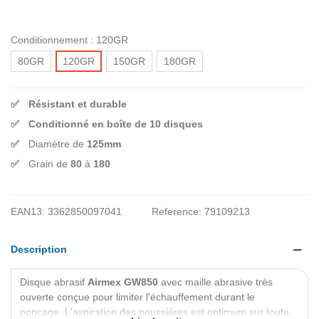
Conditionnement :
120GR
80GR
120GR
150GR
180GR
Résistant et durable
Conditionné en boîte de 10 disques
Diamètre de
125mm
Grain de
80
à
180
EAN13:
3362850097041
Reference:
79109213
Description
Disque abrasif
Airmex GW850
avec maille abrasive très
ouverte conçue pour limiter l'échauffement durant le
ponçage. L'aspiration des poussières est optimum sur toute