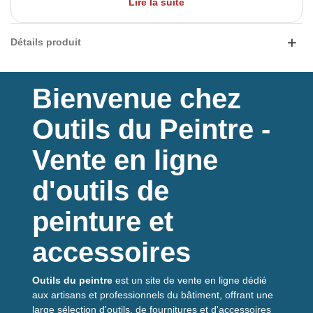
Lire la suite
la surface du disque.
Disque souple et épais pour une finition parfaite et sans
rayures. Son grain conserve son pouvoir de coupe tout au
Détails produit
long de l'usage.
Caractéristiques
Bienvenue chez
Disque autofixant
Haute longévité
Outils du Peintre -
Grain céramique
Résistant et durable
Vente en ligne
Conditionné en boîte de
10
disques
Diamètre de
125mm
d'outils de
Grain de
80
à
180
peinture et
Destination
accessoires
Ponçage sur carrosserie, PVC, bois dur, peinture et métaux
Outils du peintre
est un site de vente en ligne dédié
aux artisans et professionnels du bâtiment, offrant une
large sélection d'outils, de fournitures et d'accessoires