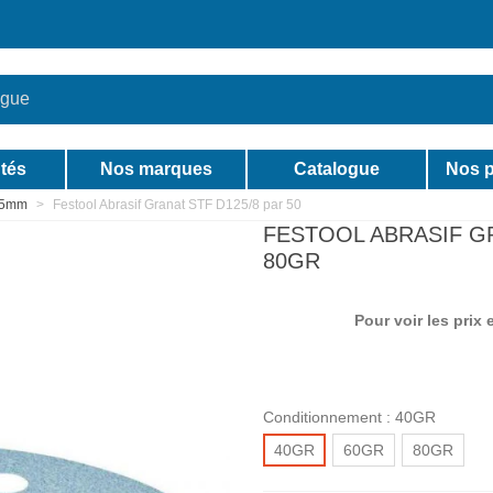
tés
Nos marques
Catalogue
Nos p
125mm
>
Festool Abrasif Granat STF D125/8 par 50
FESTOOL ABRASIF GR
80GR
Pour voir les prix
Conditionnement :
40GR
40GR
60GR
80GR