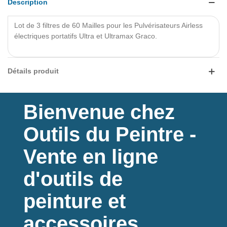
Description
Lot de 3 filtres de 60 Mailles
pour les
Pulvérisateurs Airless
électriques portatifs Ultra et Ultramax Graco
.
Lire la suite
Détails produit
Bienvenue chez
Outils du Peintre -
Vente en ligne
d'outils de
peinture et
accessoires