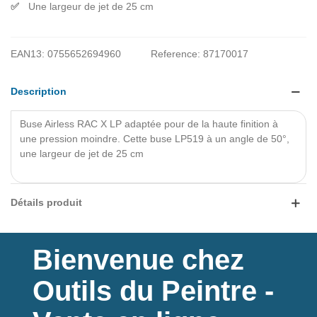
Une largeur de jet de 25 cm
EAN13:
0755652694960
Reference:
87170017
Description
Buse Airless RAC X LP
adaptée pour de la haute finition à
une pression moindre.
Cette buse LP519 à un angle de 50°,
une largeur de jet de 25 cm
Lire la suite
Détails produit
Bienvenue chez
Outils du Peintre -