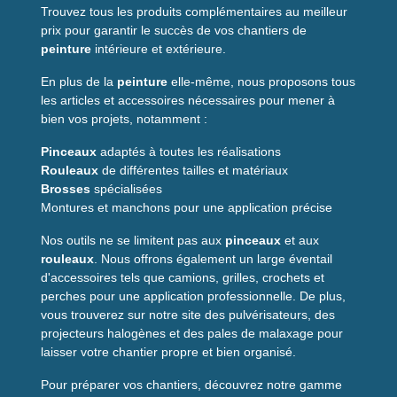
Largeur
48 mm
Trouvez tous les produits complémentaires au meilleur
prix pour garantir le succès de vos chantiers de
Couleur
Blanc et rouge
peinture
intérieure et extérieure.
Usage
Balisage de chantier, événements, zones à
En plus de la
peinture
risque
elle-même, nous proposons tous
les articles et accessoires nécessaires pour mener à
Visibilité
Conçue pour un repérage rapide
bien vos projets, notamment :
Pourquoi choisir ce
Pinceaux
adaptés à toutes les réalisations
Rouleaux
de différentes tailles et matériaux
produit ?
Brosses
spécialisées
Montures et manchons pour une application précise
Si vous recherchez un
ruban de signalisation
fiable et facile
à utiliser, ce modèle de 48 mm est un bon compromis entre
Nos outils ne se limitent pas aux
pinceaux
et aux
visibilité et maniabilité. Sa largeur standard permet un
rouleaux
. Nous offrons également un large éventail
repérage clair sans occuper trop d'espace et facilite
d'accessoires tels que camions, grilles, crochets et
l'enroulement pour le stockage.
perches pour une application professionnelle. De plus,
vous trouverez sur notre site des pulvérisateurs, des
La longueur de 100 m évite les ruptures fréquentes lors du
projecteurs halogènes et des pales de malaxage pour
marquage de zones étendues. Que ce soit pour sécuriser un
laisser votre chantier propre et bien organisé.
chantier, organiser le flux lors d'un événement ou signaler
une zone dangereuse, ce ruban répond aux besoins courants
Pour préparer vos chantiers, découvrez notre gamme
des professionnels et des organisateurs.