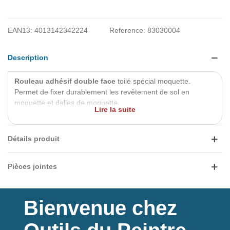
EAN13:
4013142342224
Reference:
83030004
Description
Rouleau adhésif double face
toilé spécial moquette.
Permet de fixer durablement les revêtement de sol en
moquette et dalles de moquette.
Lire la suite
Fixation permanente
Ruban adhésiftoilé très résistant
Détails produit
Haute résistance à la rupture
Bon pouvoir adhésif
Epaisseur : 0,22mm
Pièces jointes
Dimensions : 50mm x 25m
Adhésif caoutchouc
Résistance thermique : 70°C
Bienvenue chez