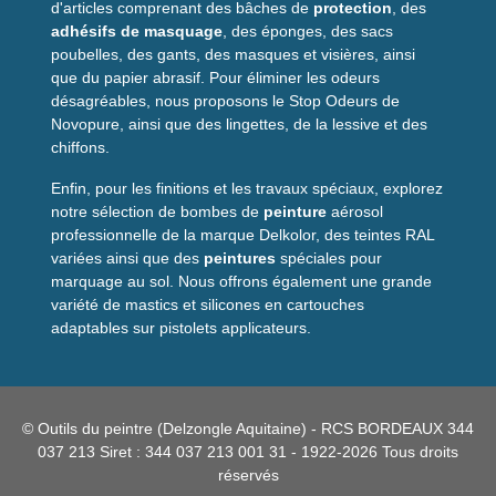
le risque de desserrage ou d'arrachement même sous
d'articles comprenant des bâches de
protection
, des
contrainte.
adhésifs de masquage
, des éponges, des sacs
poubelles, des gants, des masques et visières, ainsi
Conseils d'utilisation
que du papier abrasif. Pour éliminer les odeurs
désagréables, nous proposons le Stop Odeurs de
Novopure, ainsi que des lingettes, de la lessive et des
Avant pose, respectez le procédé : perçage adapté,
chiffons.
dépoussiérage du trou, dosage et insertion corrects de
la résine. Pour matériaux creux, utilisez un tamis
Enfin, pour les finitions et les travaux spéciaux, explorez
adapté et remplissez-le aux 3/4 avant d'insérer la tige.
notre sélection de bombes de
peinture
aérosol
Laissez la résine durcir selon les préconisations du
professionnelle de la marque Delkolor, des teintes RAL
fabricant pour obtenir la tenue optimale.
variées ainsi que des
peintures
spéciales pour
marquage au sol. Nous offrons également une grande
Questions fréquentes
variété de mastics et silicones en cartouches
adaptables sur pistolets applicateurs.
Peut-on utiliser ces tiges sur du
béton armé ?
Oui, ces tiges conviennent pour le
béton
plein. Respectez
© Outils du peintre (Delzongle Aquitaine) - RCS BORDEAUX 344
seulement le perçage et l'encastrement requis, et utilisez une
037 213 Siret : 344 037 213 001 31 - 1922-2026 Tous droits
résine de scellement
compatible avec le béton armé.
réservés
Faut-il un tamis pour matériaux