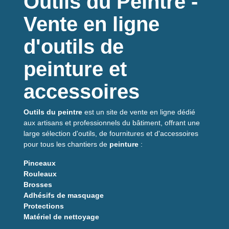
Outils du Peintre -
Faciles à poser, ces tiges s'intègrent parfaitement aux
systèmes d'
ancrage chimique
et garantissent une force
Vente en ligne
d'accès élevée lorsque la procédure d'installation est
respectée.
d'outils de
Adaptées aux travaux de fixation exigeants, elles conviennent
peinture et
aussi bien aux professionnels qu'aux bricoleurs avertis. Leur
compatibilité avec la plupart des résines du marché en fait un
choix polyvalent sur chantier.
accessoires
Avantages du produit
Outils du peintre
est un site de vente en ligne dédié
aux artisans et professionnels du bâtiment, offrant une
Haute résistance
aux charges
large sélection d'outils, de fournitures et d'accessoires
Pose adaptée matériaux pleins et creux
pour tous les chantiers de
peinture
:
Compatibilité
avec résines courantes
Pinceaux
Lot pratique de 4 tiges
Rouleaux
Tenue durable dans le temps
Brosses
Adhésifs de masquage
Montage simple et rapide
Protections
Caractéristiques
Matériel de nettoyage