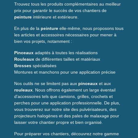
principales
Trouvez tous les produits complémentaires au meilleur
prix pour garantir le succès de vos chantiers de
peinture
intérieure et extérieure.
Marque
SYLEX
Quantité
Lot de 4
En plus de la
peinture
elle-même, nous proposons tous
les articles et accessoires nécessaires pour mener à
Diamètre
8 mm
bien vos projets, notamment :
Longueur
100 mm
Pinceaux
adaptés à toutes les réalisations
Supports
Béton, brique pleine, brique creuse,
Rouleaux
de différentes tailles et matériaux
recommandés
parpaing
Brosses
spécialisées
Usage
Scellement chimique avec résine
Montures et manchons pour une application précise
Pourquoi choisir ce
Nos outils ne se limitent pas aux
pinceaux
et aux
rouleaux
. Nous offrons également un large éventail
produit ?
d'accessoires tels que camions, grilles, crochets et
perches pour une application professionnelle. De plus,
Si vous cherchez une solution d'
ancrage chimique
fiable et
vous trouverez sur notre site des pulvérisateurs, des
polyvalente, ce lot répond aux besoins courants du chantier :
projecteurs halogènes et des pales de malaxage pour
fixation solide pour charges lourdes, compatibilité avec les
laisser votre chantier propre et bien organisé.
résines, et simplicité de mise en œuvre. La conception en tige
pleine offre une excellente adhérence dans la résine, limitant
Pour préparer vos chantiers, découvrez notre gamme