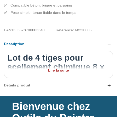
Compatible béton, brique et parpaing
Pose simple, tenue fiable dans le temps
EAN13:
3578700003340
Reference:
68220005
Description
Lot de 4 tiges pour
scellement chimique 8 x
Lire la suite
100 mm
Détails produit
Ce
lot de 4 tiges
de diamètre
8 mm
et longueur
100 mm
est
conçu pour être utilisé avec une
résine de scellement
. Idéal
pour fixer des charges lourdes sur des supports pleins
(béton, brique pleine) ou creux (brique creuse, parpaing) en
Bienvenue chez
offrant une tenue durable et sécurisée.