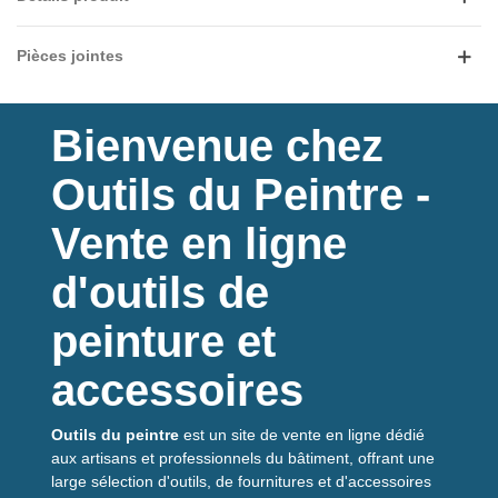
métalliques en un seul produit. Facile à appliquer, elle adhère
sur fer neuf ou rouillé et offre une couche durable, résistante
aux UV et aux intempéries. Idéale pour les ateliers,
Pièces jointes
commerces et chantiers.
Bienvenue chez
Outils du Peintre -
Vente en ligne
Caractéristiques clés
d'outils de
Type
: primaire + finition en aérosol
peinture et
Supports
: métaux ferreux
Finition
: mat
Consommation
: env. 0,9–1 m² par bombe (400 ml)
accessoires
Émissions
: A+
Outils du peintre
est un site de vente en ligne dédié
Temps de séchage
aux artisans et professionnels du bâtiment, offrant une
Hors poussière :
5 à 10 minutes
large sélection d'outils, de fournitures et d'accessoires