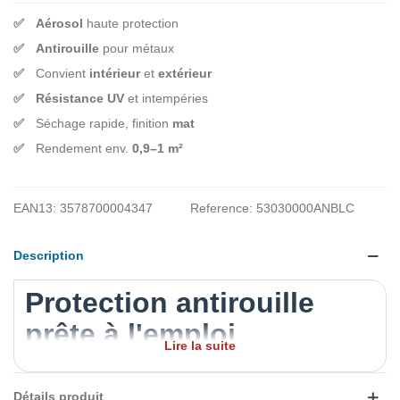
Aérosol
haute protection
Antirouille
pour métaux
Convient
intérieur
et
extérieur
Résistance UV
et intempéries
Séchage rapide, finition
mat
Rendement env.
0,9–1 m²
EAN13:
3578700004347
Reference:
53030000ANBLC
Description
Protection antirouille
prête à l'emploi
Lire la suite
La
peinture antirouille
Delkolor en aérosol 400 ml combine
primaire
et
finition
pour protéger et décorer vos surfaces
Détails produit