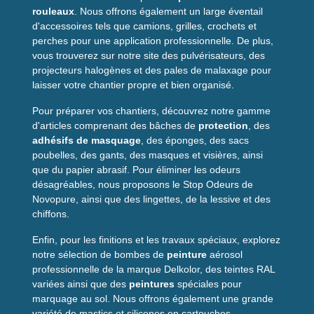
structure métallique ou un produit durable pour une utilisation
rouleaux
. Nous offrons également un large éventail
extérieure, cette
peinture en aérosol
offre un très bon
d'accessoires tels que camions, grilles, crochets et
compromis entre facilité d'utilisation et performance. Elle sert
perches pour une application professionnelle. De plus,
aussi bien de primaire anticorrosion que de couche de
vous trouverez sur notre site des pulvérisateurs, des
finition.
projecteurs halogènes et des pales de malaxage pour
Les points forts de la
laisser votre chantier propre et bien organisé.
peinture antirouille
Pour préparer vos chantiers, découvrez notre gamme
d'articles comprenant des bâches de
protection
, des
✅ Application simple sans outillage lourd
adhésifs de masquage
, des éponges, des sacs
✅ Protection contre la corrosion et les UV
poubelles, des gants, des masques et visières, ainsi
✅ Finition mate et uniforme
que du papier abrasif. Pour éliminer les odeurs
✅ Adaptée aux projets pros et particuliers
désagréables, nous proposons le Stop Odeurs de
✅ Émission intérieure maîtrisée (A+)
Novopure, ainsi que des lingettes, de la lessive et des
chiffons.
Compatibilité et variantes
Enfin, pour les finitions et les travaux spéciaux, explorez
Produit disponible en plusieurs teintes pour s'adapter à vos
notre sélection de bombes de
peinture
aérosol
besoins : par exemple
blanc
et
gris
. Convient
professionnelle de la marque Delkolor, des teintes RAL
particulièrement aux éléments exposés (grilles, portails,
variées ainsi que des
peintures
spéciales pour
ferronnerie) mais aussi aux petites réparations en intérieur.
marquage au sol. Nous offrons également une grande
variété de mastics et silicones en cartouches