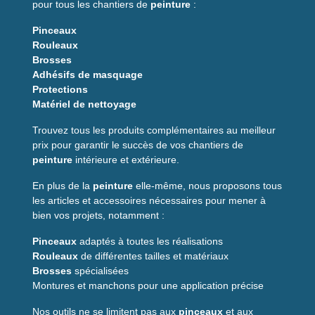
Sec au toucher :
30 à 60 minutes
pour tous les chantiers de
peinture
:
Séchage complet :
24 heures
Pinceaux
Rouleaux
Conseils d'application
Brosses
Adhésifs de masquage
Surface propre, sèche et dégraissée
Protections
Bien
agiter
l'aérosol (≈2 minutes)
Matériel de nettoyage
Pulvériser à ~25 cm en couches fines
Attendre ~15 minutes entre les couches si nécessaire
Trouvez tous les produits complémentaires au meilleur
prix pour garantir le succès de vos chantiers de
peinture
intérieure et extérieure.
Rendement pratique
En plus de la
peinture
elle-même, nous proposons tous
Une bombe de 400 ml couvre en moyenne
0,9 à 1 m²
, selon
les articles et accessoires nécessaires pour mener à
la porosité et l'état du support. Pour une protection optimale,
bien vos projets, notamment :
prévoir 2 fines couches plutôt qu'une épaisse.
Pinceaux
adaptés à toutes les réalisations
Pourquoi choisir
Rouleaux
de différentes tailles et matériaux
Delkolor ?
Brosses
spécialisées
Montures et manchons pour une application précise
Que vous cherchiez une solution rapide pour retoucher une
Nos outils ne se limitent pas aux
pinceaux
et aux