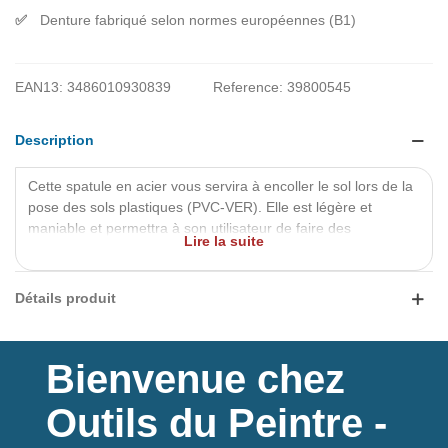
Denture fabriqué selon normes européennes (B1)
EAN13:
3486010930839
Reference:
39800545
Description
Cette spatule en acier vous servira à encoller le sol lors de la
pose des sols plastiques (PVC-VER). Elle est légère et
maniable et permettra à son utilisateur de faire des
Lire la suite
mouvements amples et précis. La hauteur de la lame est de
15 cm, son épaisseur est de 0,6 mm.
Détails produit
La lame de 210 mm possède la norme de denture B1 (norme
européenne TKB)
Bienvenue chez
Outils du Peintre -