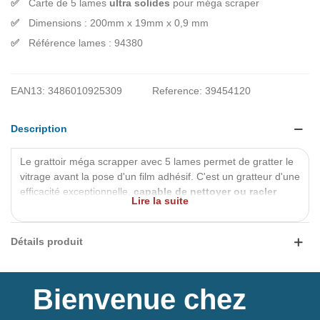
Carte de 5 lames
ultra solides
pour méga scraper
Dimensions : 200mm x 19mm x 0,9 mm
Référence lames : 94380
EAN13:
3486010925309
Reference:
39454120
Description
Le grattoir méga scrapper avec 5 lames permet de gratter le
vitrage avant la pose d'un film adhésif. C'est un gratteur d'une
efficacité exceptionnelle,
capable de nettoyer ou racler
Lire la suite
avec précisions les surfaces dures
, d'enlever les étiquettes
et autres éléments difficile à retirer.
Détails produit
Bienvenue chez