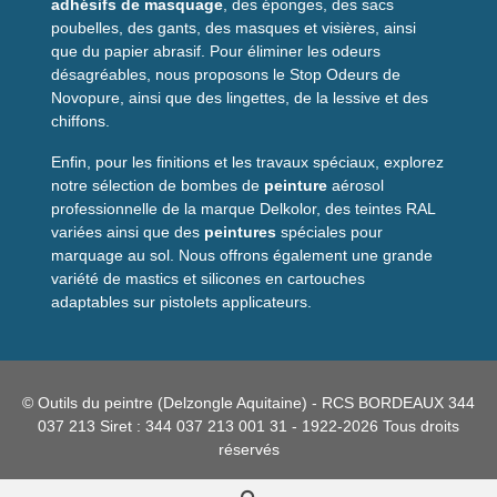
adhésifs de masquage
, des éponges, des sacs
Mode d’emploi
poubelles, des gants, des masques et visières, ainsi
que du papier abrasif. Pour éliminer les odeurs
Appliquer une bande de protection sur le joint
désagréables, nous proposons le Stop Odeurs de
Injecter le
liquide de soudure
en débordant
Novopure, ainsi que des lingettes, de la lessive et des
légèrement
chiffons.
Retirer immédiatement le ruban de protection
Enfin, pour les finitions et les travaux spéciaux, explorez
Attendre environ
10 minutes
avant circulation
notre sélection de bombes de
peinture
aérosol
Séchage complet après 1 heure
professionnelle de la marque Delkolor, des teintes RAL
Conseils d’utilisation
variées ainsi que des
peintures
spéciales pour
marquage au sol. Nous offrons également une grande
Pour garantir un résultat optimal, il est recommandé
variété de mastics et silicones en cartouches
d’utiliser des
gants de protection
lors de l’application.
adaptables sur pistolets applicateurs.
Veillez également à conserver le produit dans un endroit
frais et à refermer hermétiquement le tube après usage.
Une bonne préparation du support et une application
© Outils du peintre (Delzongle Aquitaine) - RCS BORDEAUX 344
précise permettent d’obtenir une
soudure durable
et
037 213 Siret : 344 037 213 001 31 - 1922-2026 Tous droits
esthétique.
réservés
Questions fréquentes