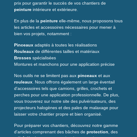
Supports compatibles
prix pour garantir le succès de vos chantiers de
peinture
intérieure et extérieure.
Ce
produit de soudure à froid
est adapté pour les
revêtements suivants :
En plus de la
peinture
elle-même, nous proposons tous
les articles et accessoires nécessaires pour mener à
Sols PVC
bien vos projets, notamment :
Revêtements muraux PVC
Revêtements en fibres minérales ou feutre
Pinceaux
adaptés à toutes les réalisations
Rouleaux
de différentes tailles et matériaux
Il est particulièrement recommandé pour les joints serrés
Brosses
spécialisées
obtenus après découpe précise des lés.
Montures et manchons pour une application précise
Applications
Nos outils ne se limitent pas aux
pinceaux
et aux
rouleaux
. Nous offrons également un large éventail
Le
liquide de soudure à froid PVC
Romus est idéal
d'accessoires tels que camions, grilles, crochets et
pour assurer la continuité des revêtements dans les
perches pour une application professionnelle. De plus,
environnements exigeants. Il est couramment utilisé
vous trouverez sur notre site des pulvérisateurs, des
dans les
salles d’eau
, les
hôpitaux
ou encore les
projecteurs halogènes et des pales de malaxage pour
laboratoires
, où l’étanchéité est essentielle.
laisser votre chantier propre et bien organisé.
Il permet également de souder les plinthes PVC avec les
Pour préparer vos chantiers, découvrez notre gamme
revêtements pour garantir une finition homogène et
d'articles comprenant des bâches de
protection
, des
durable.