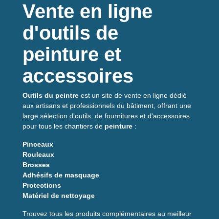
une solution idéale pour éviter les infiltrations d’eau et
Vente en ligne
limiter l’encrassement des joints.
d'outils de
Bénéfices clients
peinture et
✅
Étanchéité optimale
des joints PVC
✅
Finition propre
et discrète
accessoires
✅
Protection durable
contre l’eau
✅
Application
précise avec buse A
✅
Résultat professionnel
sans effort
Outils du peintre
est un site de vente en ligne dédié
✅
Limite l’encrassement
des joints
aux artisans et professionnels du bâtiment, offrant une
large sélection d'outils, de fournitures et d'accessoires
Caractéristiques
pour tous les chantiers de
peinture
:
techniques
Pinceaux
Type :
liquide de soudure à froid
Rouleaux
Utilisation :
revêtements PVC
Brosses
Buse :
buse A pour joints serrés
Adhésifs de masquage
Rendement : environ
20 mètres
Protections
Application : injection dans le joint
Matériel de nettoyage
Temps de prise rapide
Trouvez tous les produits complémentaires au meilleur