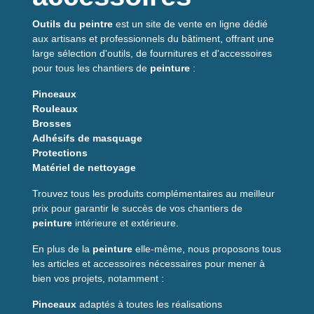
Sa formule assure une
étanchéité
efficace pour le
calfeutrement de joints de façade, menuiserie et pièces
Outils du peintre
est un site de vente en ligne dédié
humides. Facile à mettre en oeuvre, il offre une finition
aux artisans et professionnels du bâtiment, offrant une
soignée, prête à être peinte pour une intégration discrète sur
large sélection d'outils, de fournitures et d'accessoires
chantier ou rénovation.
pour tous les chantiers de
peinture
:
Conseils d'utilisation
Pinceaux
Rouleaux
Brosses
Avant application, surfaces propres, sèches et
Adhésifs de masquage
dépoussiérées. Utilisez un pistolet adapté, découpez
Protections
l'embout selon la largeur du joint et lissez dans les 10–
Matériel de nettoyage
15 minutes suivant l'application pour une finition
optimale. Respectez les températures d'utilisation
Trouvez tous les produits complémentaires au meilleur
indiquées par le fabricant. Pour une peinture, attendre
prix pour garantir le succès de vos chantiers de
le durcissement complet.
peinture
intérieure et extérieure.
En plus de la
peinture
elle-même, nous proposons tous
Caractéristiques
les articles et accessoires nécessaires pour mener à
principales
bien vos projets, notamment :
Pinceaux
adaptés à toutes les réalisations
Propriété
Détail