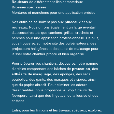
Rouleaux
de différentes tailles et matériaux
Contenance
290 millilitres (cartouche)
Brosses
spécialisées
Montures et manchons pour une application précise
Couleur
Blanc
Nos outils ne se limitent pas aux
pinceaux
et aux
Type
Mastic polyuréthane
, mono-composant
rouleaux
. Nous offrons également un large éventail
Usages
Calfeutrement, collage, joints flexibles
d'accessoires tels que camions, grilles, crochets et
Résistance
Résiste à l'eau, intempéries et
UV
perches pour une application professionnelle. De plus,
vous trouverez sur notre site des pulvérisateurs, des
Séchage
Peinturable après durcissement (suivre fiche
projecteurs halogènes et des pales de malaxage pour
constructeur)
laisser votre chantier propre et bien organisé.
Stockage
Conserver entre +5°C et +25°C, en
Pour préparer vos chantiers, découvrez notre gamme
emballage d'origine
d'articles comprenant des bâches de
protection
, des
Conservation
Minimum 12 mois dans son emballage
adhésifs de masquage
, des éponges, des sacs
hermétique
poubelles, des gants, des masques et visières, ainsi
que du papier abrasif. Pour éliminer les odeurs
Usages recommandés
désagréables, nous proposons le Stop Odeurs de
Novopure, ainsi que des lingettes, de la lessive et des
Idéal pour joints de maçonnerie, raccords de menuiserie,
chiffons.
rebouchage autour d'encadrements et applications
extérieures ou intérieures nécessitant une
étanchéité
Enfin, pour les finitions et les travaux spéciaux, explorez
durable. Compatible avec la plupart des supports du