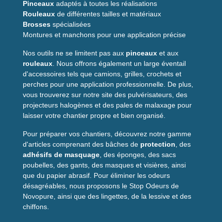
Pinceaux
adaptés à toutes les réalisations
Type
Mastic acrylique
anti-moisissures
Rouleaux
de différentes tailles et matériaux
Supports
Murs, sols, carrelage, céramique, émaux,
Brosses
spécialisées
synthétiques
Montures et manchons pour une application précise
Usage
Intérieur et extérieur (zones non
Nos outils ne se limitent pas aux
pinceaux
et aux
immergées)
rouleaux
. Nous offrons également un large éventail
Résistance
Oui,
étanche
après séchage
d'accessoires tels que camions, grilles, crochets et
humidité
perches pour une application professionnelle. De plus,
vous trouverez sur notre site des pulvérisateurs, des
Emissions
A+
projecteurs halogènes et des pales de malaxage pour
Conservation
Min. 12 mois dans emballage d'origine
laisser votre chantier propre et bien organisé.
Variantes
Blanc / Translucide
Pour préparer vos chantiers, découvrez notre gamme
Origine
Fabriqué en Europe
d'articles comprenant des bâches de
protection
, des
adhésifs de masquage
, des éponges, des sacs
Conseils d'utilisation
poubelles, des gants, des masques et visières, ainsi
que du papier abrasif. Pour éliminer les odeurs
désagréables, nous proposons le Stop Odeurs de
Avant application, les surfaces doivent être propres,
Novopure, ainsi que des lingettes, de la lessive et des
sèches et dépoussiérées. Couper l'embout au
chiffons.
diamètre souhaité, appliquer avec un pistolet, lisser
sous 5 à 10 minutes pour une finition homogène.