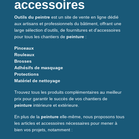
Application facile et finition nette
accessoires
Fabriqué en
Europe
, émission
A+
Outils du peintre
est un site de vente en ligne dédié
Pourquoi choisir ce
aux artisans et professionnels du bâtiment, offrant une
produit ?
large sélection d'outils, de fournitures et d'accessoires
pour tous les chantiers de
peinture
:
Si vous recherchez un mastic fiable pour les zones humides,
Pinceaux
le Sylex SA707 combine performance et simplicité
Rouleaux
d'utilisation. Sa formule acrylique limite l'apparition de taches
Brosses
et de moisissures tout en conservant une bonne élasticité. Il
Adhésifs de masquage
convient aussi bien aux bricoleurs qu'aux professionnels qui
Protections
veulent un
joint étanche
et durable sans compromis sur la
Matériel de nettoyage
finition. Disponible en
blanc
ou
translucide
, il s'adapte aux
différents matériaux et est conseillé pour des joints propres et
Trouvez tous les produits complémentaires au meilleur
résistants.
prix pour garantir le succès de vos chantiers de
peinture
intérieure et extérieure.
Caractéristiques
En plus de la
peinture
elle-même, nous proposons tous
principales
les articles et accessoires nécessaires pour mener à
bien vos projets, notamment :
Contenance
280 ml